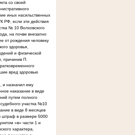
икта со своей
нистративного
ние иных насильственных
К РФ, если эти действия
стка № 10 Волховского
года, на почве внезапно
е от рождения человеку
кого здоровья,
ждений и физической
м, причинив П.
кратковременного
вшие вред здоровью
, и назначил ему
енное наказание в виде
ений путем полного
 судебного участка №10
зание в виде 8 месяцев
и штраф в размере 5000
унктом «в» части 1 и
ского характера,