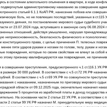
дясь в состоянии алкогольного опьянения в квартире, в ходе конфл
и подвергнутым административному наказанию за совершение адми
отренного статьей 6.1.1 КоАП РФ, нанесение побоев или соверше
зическую боль, но не повлекших последствий, указанных в ст.115 У
азуемого деяния, по постановлению мирового судьи судебного уча
асти от 23.07.2024 года, вступившего в законную силу 06.08.2024 
язненных отношений, действуя умышленно, нарушая принадлежаще
ую неприкосновенность, безопасность физического и психологичес
 конституционного права, с целью причинения П. телесных повре
 менее пяти ударов руками и ногами по голове, телу, рукам и нога
ые повреждения, которые по своим свойствам не влекут за собой 
 по этому признаку квалифицируются как повреждения, не причини
в совершении преступления, предусмотренного ч.1 ст.116.1 УК РФ
в размере 30 000 рублей. В соответствии с ч.5 ст.72 УК РФ назнач
ублей. В соответствии с ч.5 ст.69 УК РФ по совокупности преступл
аказания с наказанием, назначенным по приговору мирового судьи
градской области от 09.12.2025 года, окончательно назначил нака
удержанием 5 процентов из заработной платы в доход государства 
ятельно. На основании части 2 статьи 22 УК РФ, в соответствии с п
 части 2 статьи 99 УК РФ назначил М. принудительную меру медицин