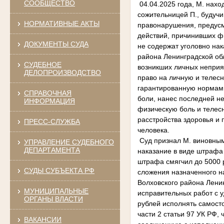
СООБЩЕСТВО
04.04.2025 года, М. нахо
сожительницей П., будуч
НОРМАТИВНЫЕ АКТЫ
правонарушения, предусм
действий, причинивших фи
ДОКУМЕНТЫ СУДА
не содержат уголовно нак
района Ленинградской обл
СУДЕБНОЕ
возникших личных непри
ДЕЛОПРОИЗВОДСТВО
право на личную и телесн
гарантированную нормами
СПРАВОЧНАЯ
боли, нанес последней не
ИНФОРМАЦИЯ
физическую боль и телесн
расстройства здоровья и
ПРЕСС-СЛУЖБА
человека.
Суд признал М. виновным 
УПРАВЛЕНИЕ СУДЕБНОГО
ДЕПАРТАМЕНТА
наказание в виде штрафа 
штрафа смягчил до 5000 р
СУДЫ СУБЪЕКТА РФ
сложения назначенного н
Волховского района Ленин
МУНИЦИПАЛЬНЫЕ
исправительных работ с 
ОРГАНЫ ВЛАСТИ
рублей исполнять самосто
части 2 статьи 97 УК РФ,
ВАКАНСИИ