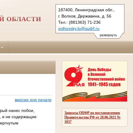
187400, Ленинградская обл.,
г. Волхов, Державина, д. 56
Й ОБЛАСТИ
Тел.: (881363) 71-236
volhovsky.lo@sudrf.ru
развернуть
версия для печати
орый нанес побои,
Запросы ОПФР по постановлению
Ф, и не содержащие
Правительства РФ от 28.06.2021 №
1037
вергнутым