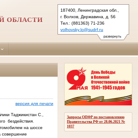
187400, Ленинградская обл.,
г. Волхов, Державина, д. 56
Й ОБЛАСТИ
Тел.: (881363) 71-236
volhovsky.lo@sudrf.ru
развернуть
версия для печати
лики Таджикистан С.,
Запросы ОПФР по постановлению
ого бездействия.
Правительства РФ от 28.06.2021 №
1037
втомобилем на шоссе
а совершение