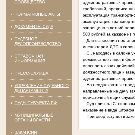
СООБЩЕСТВО
административных правон
требований, предписанных
НОРМАТИВНЫЕ АКТЫ
эксплуатация транспортно
эксплуатацию транспортн
ДОКУМЕНТЫ СУДА
запрещена в летний пери
500 рублей за каждое из
СУДЕБНОЕ
Для вынесения постанов
ДЕЛОПРОИЗВОДСТВО
инспектором ДПС в салон
С., находясь в салоне у
СПРАВОЧНАЯ
должностное лицо, в фор
ИНФОРМАЦИЯ
опасность своих действи
должностного лица к зав
ПРЕСС-СЛУЖБА
административных правона
На неоднократные предло
УПРАВЛЕНИЕ СУДЕБНОГО
ДЕПАРТАМЕНТА
направленные на дачу взя
перчаточный ящик служебн
СУДЫ СУБЪЕКТА РФ
Суд признал С. виновным
наказание в виде штрафа 
МУНИЦИПАЛЬНЫЕ
Приговор вступил в зако
ОРГАНЫ ВЛАСТИ
ВАКАНСИИ