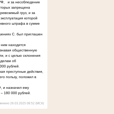
 РФ, и за несоблюдение
которых запрещена
ревозимый груз, и за
 эксплуатация которой
тивного штрафа в сумме
ениях С. был приглашен
 ним находится
ознавая общественную
ти, и с целью склонения
 делам об
000 рублей.
жая преступные действия,
го пользу, положил в
, и назначил ему
– 180 000 рублей.
менено 26.03.2025 08:52 (МСК)