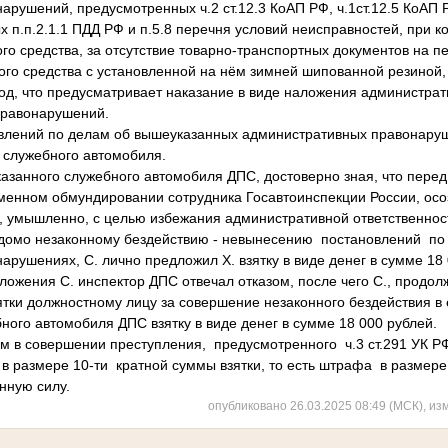
арушений, предусмотренных ч.2 ст.12.3 КоАП РФ, ч.1ст.12.5 КоАП
 п.п.2.1.1 ПДД РФ и п.5.8 перечня условий неисправностей, при 
го средства, за отсутствие товарно-транспортных документов на пе
ого средства с установленной на нём зимней шипованной резиной,
од, что предусматривает наказание в виде наложения администра
 правонарушений.
лений по делам об вышеуказанных административных правонаруш
 служебного автомобиля.
казанного служебного автомобиля ДПС, достоверно зная, что перед
менном обмундировании сотрудника Госавтоинспекции России, ос
й, умышленно, с целью избежания административной ответственнос
едомо незаконному бездействию - невынесению постановлений по
рушениях, С. лично предложил Х. взятку в виде денег в сумме 18 
жения С. инспектор ДПС отвечал отказом, после чего С., продол
тки должностному лицу за совершение незаконного бездействия в е
ого автомобиля ДПС взятку в виде денег в сумме 18 000 рублей.
 в совершении преступления, предусмотренного ч.3 ст.291 УК РФ
в размере 10-ти кратной суммы взятки, то есть штрафа в размере 
нную силу.
опубликовано 26.03.2025 08:49 (МСК), из