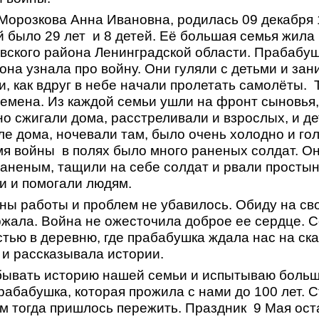
орозкова Анна Ивановна, родилась 09 декабря 1
й было 29 лет и 8 детей. Её большая семья жила
вского района Ленинградской области. Прабабу
 она узнала про войну. Они гуляли с детьми и за
 как вдруг в небе начали пролетать самолёты. 
емена. Из каждой семьи ушли на фронт сыновья,
 сжигали дома, расстреливали и взрослых, и де
ле дома, ночевали там, было очень холодно и го
мя войны в полях было много раненых солдат. Она
аненым, тащили на себе солдат и рвали простын
и и помогали людям.
ны работы и проблем не убавилось. Обиду на св
ржала. Война не ожесточила доброе ее сердце. 
тью в деревню, где прабабушка ждала нас на ск
 и рассказывала истории.
бывать историю нашей семьи и испытываю большу
рабабушка, которая прожила с нами до 100 лет. 
им тогда пришлось пережить. Праздник 9 Мая ос