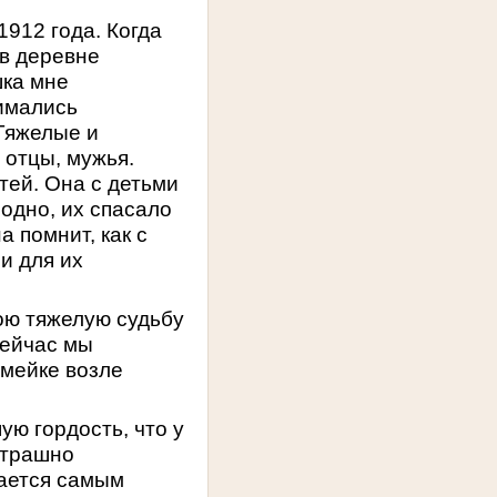
912 года. Когда
 в деревне
шка мне
нимались
Тяжелые и
 отцы, мужья.
тей. Она с детьми
лодно, их спасало
 помнит, как с
и для их
ою тяжелую судьбу
Сейчас мы
амейке возле
ю гордость, что у
Страшно
тается самым