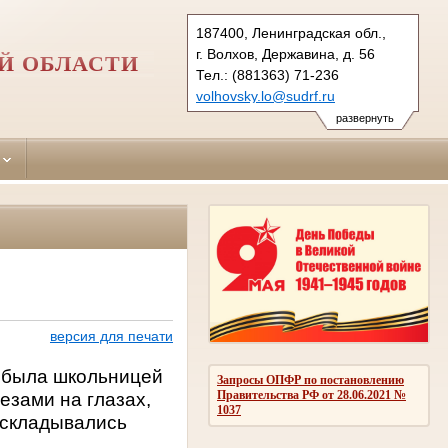
187400, Ленинградская обл.,
г. Волхов, Державина, д. 56
Й ОБЛАСТИ
Тел.: (881363) 71-236
volhovsky.lo@sudrf.ru
развернуть
версия для печати
я была школьницей
Запросы ОПФР по постановлению
Правительства РФ от 28.06.2021 №
езами на глазах,
1037
о складывались