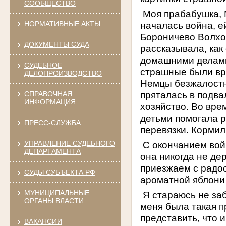
СООБЩЕСТВО
Моя прабабушка, М
НОРМАТИВНЫЕ АКТЫ
началась война, е
Бороничево Волхо
ДОКУМЕНТЫ СУДА
рассказывала, как
домашними делами,
СУДЕБНОЕ
страшные были вр
ДЕЛОПРОИЗВОДСТВО
Немцы безжалостно
пряталась в подва
СПРАВОЧНАЯ
ИНФОРМАЦИЯ
хозяйство. Во вре
детьми помогала р
ПРЕСС-СЛУЖБА
перевязки. Кормил
УПРАВЛЕНИЕ СУДЕБНОГО
С окончанием вой
ДЕПАРТАМЕНТА
она никогда не де
приезжаем с радос
СУДЫ СУБЪЕКТА РФ
ароматной яблони
МУНИЦИПАЛЬНЫЕ
Я стараюсь не за
ОРГАНЫ ВЛАСТИ
меня была такая п
представить, что 
ВАКАНСИИ