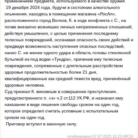
применением предмета, используемого в качестве оружия.
19 декабря 2024 года, будучи в состоянии алкогольного
опьянения, находясь в помещении магазина «РосАл»,
расположенного город Волхов, К. в ходе конфликта с С., на
почве внезапно возникших личных неприязненных отношений,
действуя умышленно, с целью причинения последнему
телесных повреждений, осознавая опасность своих действий и
предвидя возможность наступления опасных последствий,
нанес С. не менее одного удара в область головы стеклянной
бутылкой из-под водки «Тундра», причинив ему телесные
повреждения, сопряженные с длительным расстройством
здоровья продолжительностью более 21 дня,
квалифицированные как средней тяжести вред, причинённый
здоровью человека.
Суд признал К. виновным в совершении преступления,
предусмотренного п. «з» ч.2 ст.112 УК РФ, и назначил ему
наказание в виде лишения свободы сроком на один год,
которое определил считать условным с испытательным
сроком на один год.
Приговор вступил в законную силу.
опубликовано 07.07.2025 10:23 (МСК)