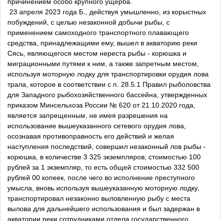
причинением особо крупного ущерба.
23 апреля 2023 года Б., действуя умышленно, из корыстных
побуждений, с целью незаконной добычи рыбы, с
применением самоходного транспортного плавающего
средства, принадлежащими ему, вышел в акваторию реки
Сясь, являющегося местом нереста рыбы - корюшка и
миграционными путями к ним, а также запретным местом,
используя моторную лодку для транспортировки орудия лова
трала, которое в соответствии с п. 28.5.1 Правил рыболовства
для Западного рыбохозяйственного бассейна, утвержденных
приказом Минсельхоза России № 620 от 21.10.2020 года,
является запрещенным, не имея разрешения на
использование вышеуказанного сетевого орудия лова,
осознавая противоправность его действий и желая
наступления последствий, совершил незаконный лов рыбы -
корюшка, в количестве 3 325 экземпляров, стоимостью 100
рублей за 1 экземпляр, то есть общей стоимостью 332 500
рублей 00 копеек, после чего во исполнение преступного
умысла, вновь используя вышеуказанную моторную лодку,
транспортировал незаконно выловленную рыбу с места
вылова для дальнейшего использования и был задержан в
акватории реки сотрудниками отдела государственного