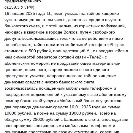
предусмотренного
ст.159.3 УК РФ).
16 января 2025 года В., имея умысел на тайное хищение
чужого имущества, в том числе, денежных средств с чужого
банковского счета, и с этой целью, из корыстных побуждений,
находясь в квартире в городе Волхов, путем свободного
доступа, воспользовавшись тем, что за ее действиями никто
не наблюдает, тайно похитила мобильный телефон «Philips»
стоимостью 500 рублей, принадлежащий А., с находившейся в
нем сим-картой оператора сотовой связи «Теле2» с
абонентским номером, не представляющей материальной
ценности, после чего, в продолжение своего единого
преступного умысла, направленного на тайное хищение
денежных средств с чужого банковского счета,
воспользовалась похищенным мобильным телефоном и
посредством подключенной к указанному выше абонентскому
номеру банковской услуги «Мобильный банк» осуществила
два перевода денежных средств 16.01.2025 года на сумму
10000 рублей, а позже на сумму 19000 рублей, всего на
общую сумму 29000 рублей с банковского счета, впоследствии
распорядилась похищенными мобильным телефоном и
денежными средствами по своему усмотрению, совершив