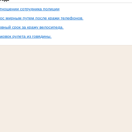
отношении сотрудника полиции
ос мирным путем после кражи телефонов.
овный срок за кражу велосипеда.
аковок рулета из говядины.