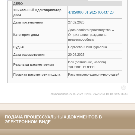
ДЕЛО
Уникальный идентификатор
47RS0003-01-2025-000437-23
дела
Дата поступления
27.02.2025
Дела особого производства →
Категория дела
О признании гражданина
недееспособным
Судья
Сергеева Юлия Гурьевна
Дата рассмотрения
20.08.2025
Иск (заявление, жалоба)
Результат рассмотрения
УДОВЛЕТВОРЕН
Признак рассмотрения дела
Рассмотрено единолично судьей
опубликовано 27.02.2025 19:10, изменено 10.10.2025 16:33
ПОДАЧА ПРОЦЕССУАЛЬНЫХ ДОКУМЕНТОВ В
ЭЛЕКТРОННОМ ВИДЕ