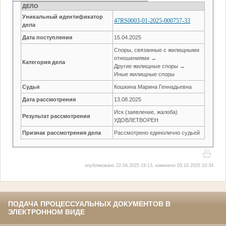
ДЕЛО
Уникальный идентификатор
47RS0003-01-2025-000757-33
дела
Дата поступления
15.04.2025
Споры, связанные с жилищными
отношениями →
Категория дела
Другие жилищные споры →
Иные жилищные споры
Судья
Кошкина Марина Геннадьевна
Дата рассмотрения
13.08.2025
Иск (заявление, жалоба)
Результат рассмотрения
УДОВЛЕТВОРЕН
Признак рассмотрения дела
Рассмотрено единолично судьей
опубликовано 22.04.2025 19:13, изменено 03.10.2025 10:34
ПОДАЧА ПРОЦЕССУАЛЬНЫХ ДОКУМЕНТОВ В
ЭЛЕКТРОННОМ ВИДЕ