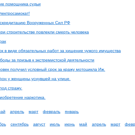
ие помощника судьи
лектросамокат!
скредитацию Вооруженных Сил РФ
ри строительстве повлекли смерть человека
рак
ок в виде обязательных работ за хищение чужого имущества
боды за призыв к экстремистской деятельности
овек получил условный срок за кражу мотоцикла Иж.
фон у женщины,уснувшей на улице.
под стражу.
иобретение наркотика.
май
апрель
март
февраль
январь
брь
сентябрь
август
июль
июнь
май
апрель
март
февр