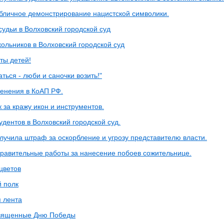
бличное демонстрирование нацистской символики.
удьи в Волховский городской суд
ольников в Волховский городской суд
ты детей!
ться - люби и саночки возить!"
енения в КоАП РФ.
 за кражу икон и инструментов.
удентов в Волховский городской суд.
учила штраф за оскорбление и угрозу представителю власти.
равительные работы за нанесение побоев сожительнице.
цветов
 полк
я лента
священные Дню Победы