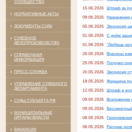
СООБЩЕСТВО
15.06.2026
Штраф за пу
НОРМАТИВНЫЕ АКТЫ
09.06.2026
Назначение с
ДОКУМЕНТЫ СУДА
05.06.2026
Экскурсия шк
01.06.2026
С днём защи
СУДЕБНОЕ
ДЕЛОПРОИЗВОДСТВО
01.06.2026
"Любишь ката
26.05.2026
Внесены изм
СПРАВОЧНАЯ
ИНФОРМАЦИЯ
25.05.2026
Получил срок
ПРЕСС-СЛУЖБА
20.05.2026
Экскурсия ст
18.05.2026
Женщина пол
УПРАВЛЕНИЕ СУДЕБНОГО
ДЕПАРТАМЕНТА
12.05.2026
Штраф и исп
09.05.2026
Возложение 
СУДЫ СУБЪЕКТА РФ
09.05.2026
Бессмертный
МУНИЦИПАЛЬНЫЕ
ОРГАНЫ ВЛАСТИ
08.05.2026
Георгиевска
08.05.2026
Рисунки по
ВАКАНСИИ