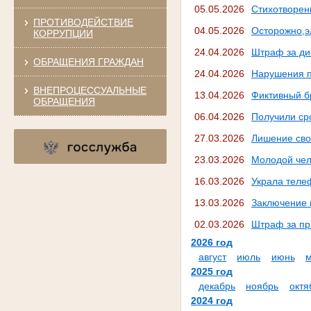
05.05.2026
Стихотворен
ПРОТИВОДЕЙСТВИЕ
04.05.2026
Осторожно,э
КОРРУПЦИИ
24.04.2026
Штраф за ди
ОБРАЩЕНИЯ ГРАЖДАН
24.04.2026
Нарушения п
ВНЕПРОЦЕССУАЛЬНЫЕ
13.04.2026
Фиктивный б
ОБРАЩЕНИЯ
06.04.2026
Получили ср
27.03.2026
Лишение сво
23.03.2026
Молодой чел
16.03.2026
Украла теле
13.03.2026
Заключение 
02.03.2026
Штраф за пр
2026 год
август
июль
июнь
2025 год
декабрь
ноябрь
октя
2024 год