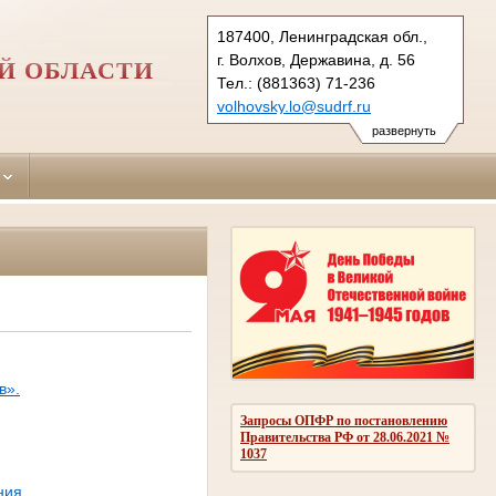
187400, Ленинградская обл.,
г. Волхов, Державина, д. 56
Й ОБЛАСТИ
Тел.: (881363) 71-236
volhovsky.lo@sudrf.ru
развернуть
в».
Запросы ОПФР по постановлению
Правительства РФ от 28.06.2021 №
1037
ния.